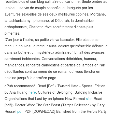
recettes bios et son blog culinaire qui cartonne. Seule ombre au
tableau : sa vie de couple soporifique. Intriguée par les
aventures sexuelles de ses deux meilleures copines, Morgane,
la fashionista nymphomane, et Déborah, la dominatrice-
orthophoniste, Charlotte rêve secrètement d'ébats plus
pimentés.
D'un jour à l'autre, sa petite vie va basculer. Elle plaque son
mec, un nouveau directeur aussi odieux qu'irrésistible débarque
dans sa boîte et un mystérieux admirateur lui fait des avances
carrément indécentes. Conversations débridées, humour,
manigances, rencards clandestins et parties de jambes en l'air
décoiffantes sont au menu de ce roman qui vous tiendra en
haleine jusqu'à la dernière page.
ePub recommandé: Read [Pdf]> Twisted Hate - Special Edition
by Ana Huang
here
, Cultures of Belonging: Building Inclusive
Organizations that Last by on Iphone New Format
site
, Read
[pdf]> Doctor Who: The Star Beast (Target Collection) by Gary
Russell
pdf
, PDF [DOWNLOAD] Banished from the Hero's Party,