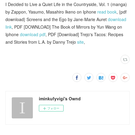
I Decided to Live a Quiet Life in the Countryside, Vol. 1 (manga)
by Zappon, Yasumo, Masahiro Ikeno on Iphone
read book
, {pdf
download} Screens and the Ego by Jane-Marie Auret
download
link
, PDF [DOWNLOAD] The Book of Mirrors by Yun Wang on
Iphone
download pdf
, PDF [Download] Trejo's Tacos: Recipes
and Stories from L.A. by Danny Trejo
site
,
iminkufyvigi's Ownd
フォロー