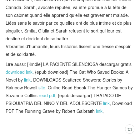
Canada. Sarah, avocate réputée, va être promue à la tête de
son cabinet quand elle apprend qu'elle est gravement malade.
Liées sans le savoir par ce qu'elles ont de plus intime et de plus
singulier, Smita, Giulia et Sarah refusent le sort qui leur est
destiné et décident de se battre.
Vibrantes d'humanité, leurs histoires tissent une tresse d'espoir
et de solidarité.
Lire aussi: [Kindle] LA PACIENTE SILENCIOSA descargar gratis
download link
, {epub download} The Cat Who Saved Books: A
Novel by
link
, DOWNLOADS Scattered Showers: Stories by
Rainbow Rowell
site
, Online Read Ebook The Hunger Games by
Suzanne Collins
read pdf
, {epub descargar} TRATADO DE
PSIQUIATRIA DEL NIÑO Y DEL ADOLESCENTE
link
, Download
PDF The Running Grave by Robert Galbraith
link
,