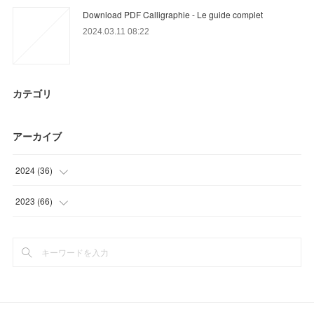
Download PDF Calligraphie - Le guide complet
2024.03.11 08:22
カテゴリ
アーカイブ
2024
(
36
)
(
24
)
2023
(
66
)
(
12
)
(
21
)
(
6
)
(
9
)